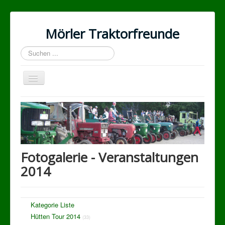
Mörler Traktorfreunde
Suchen
...
Navigation
an/aus
Home
Die Idee
Unsere Traktoren
Fotogalerie - Veranstaltungen
Veranstaltungen
2014
Fotogalerie
Kontakt
Kategorie Liste
MTF der Verein
Hütten Tour 2014
(33)
Datenschutzerklärung